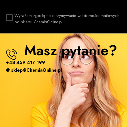
Wyrażam zgodę na otrzymywanie wiadomości mailowych
od sklepu ChemiaOnline.pl
Masz pytanie?
+48 459 417 199
@ sklep@ChemiaOnline.pl