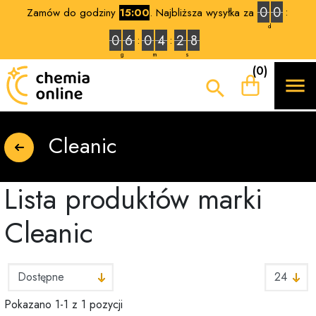
0
0
Zamów do godziny
15:00
. Najbliższa wysyłka za
d
0
6
0
4
2
8
g
m
s
(0)


Cleanic
Lista produktów marki
Cleanic
Pokazano 1-1 z 1 pozycji