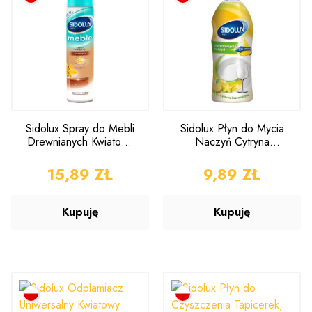
Sidolux Spray do Mebli
Sidolux Płyn do Mycia
Drewnianych Kwiatowy
Naczyń Cytryna
350ml
Karambola 1l
CENA
15,89 ZŁ
CENA
9,89 ZŁ
Kupuję
Kupuję