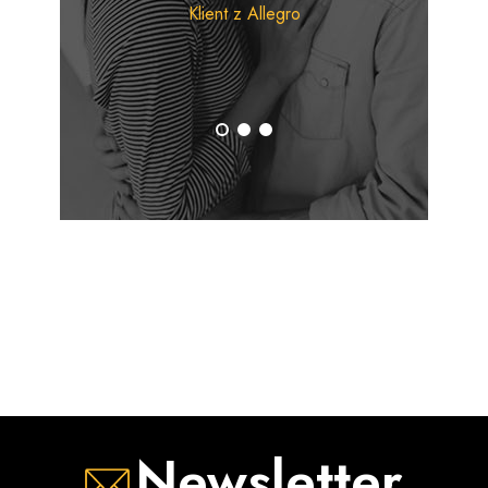
pomagają usuwać zabrudzenia, kurz oraz osady,
Klient z Allegro
pozostawiając powierzchnie czyste, zadbane i przyjemnie
pachnące.
Pielęgnacja podłóg i różnych powierzchni
W ofercie marki znajdują się
płyny do mycia podłóg,
środki uniwersalne, preparaty do mebli, płyny do
szyb, odświeżacze powietrza oraz specjalistyczne
środki czyszczące
. Produkty Sidolux pomagają zadbać o
czystość kuchni, łazienki, salonu oraz pozostałych
pomieszczeń domowych.
Dlaczego warto wybrać produkty Sidolux?
Polska marka z wieloletnim doświadczeniem
Szeroka oferta środków czystości do domu
Skuteczne mycie i pielęgnacja powierzchni
Przyjemne kompozycje zapachowe
Newsletter