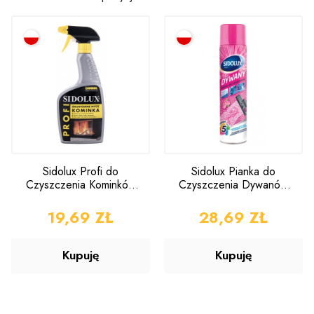
Sidolux Profi do
Sidolux Pianka do
Czyszczenia Kominków
Czyszczenia Dywanów
500ml
600ml
CENA
19,69 ZŁ
CENA
28,69 ZŁ
Kupuję
Kupuję