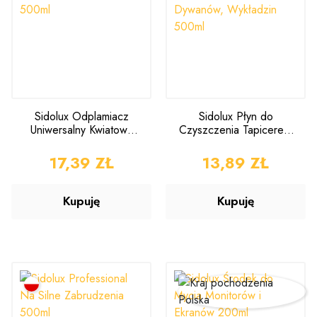
Sidolux Odplamiacz
Sidolux Płyn do
Uniwersalny Kwiatowy
Czyszczenia Tapicerek,
500ml
Dywanów, Wykładzin
500ml
CENA
17,39 ZŁ
CENA
13,89 ZŁ
Kupuję
Kupuję