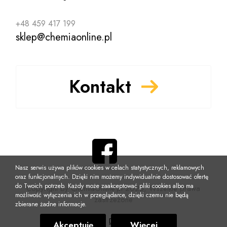
+48 459 417 199
sklep@chemiaonline.pl
Kontakt
Nasz serwis używa plików cookies w celach statystycznych, reklamowych
oraz funkcjonalnych. Dzięki nim możemy indywidualnie dostosować ofertę
do Twoich potrzeb. Każdy może zaakceptować pliki cookies albo ma
Copyright by ChemiaOnline.pl 2026, Wszelkie prawa
możliwość wyłączenia ich w przeglądarce, dzięki czemu nie będą
zastrzeżone
zbierane żadne informacje.
Realizacja:
DynamiteStudio
Akceptuję
Więcej