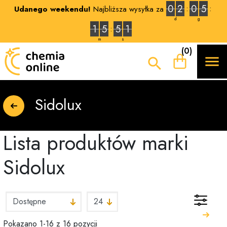
0
2
0
5
Udanego weekendu!
Najbliższa wysyłka za
d
g
1
5
5
0
m
s
(0)


Sidolux
Lista produktów marki
Sidolux
Pokazano 1-16 z 16 pozycji