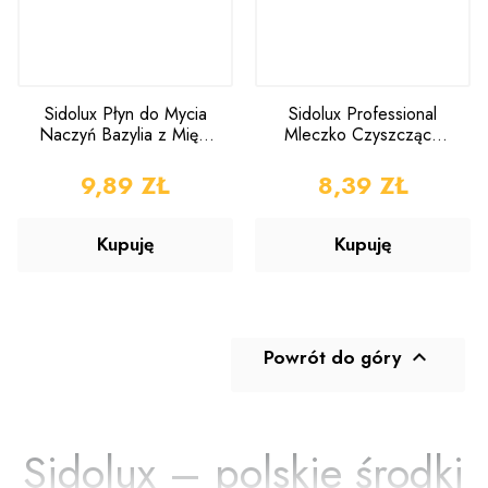
Sidolux Płyn do Mycia
Sidolux Professional
Naczyń Bazylia z Miętą
Mleczko Czyszczące
1l
Cytrynowe 500ml
CENA
9,89 ZŁ
CENA
8,39 ZŁ
Kupuję
Kupuję
Powrót do góry

Sidolux – polskie środki