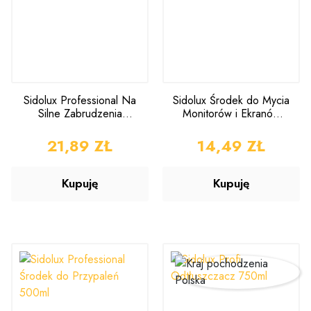
Sidolux Professional Na
Sidolux Środek do Mycia
Silne Zabrudzenia
Monitorów i Ekranów
500ml
200ml
CENA
21,89 ZŁ
CENA
14,49 ZŁ
Kupuję
Kupuję