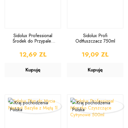
Sidolux Professional
Sidolux Profi
Środek do Przypaleń
Odtłuszczacz 750ml
500ml
CENA
12,69 ZŁ
CENA
19,09 ZŁ
Kupuję
Kupuję