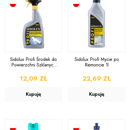
Sidolux Profi Środek do
Sidolux Profi Mycie po
Powierzchni Szklanych
Remoncie 1l
750ml
CENA
12,09 ZŁ
CENA
22,69 ZŁ
Kupuję
Kupuję