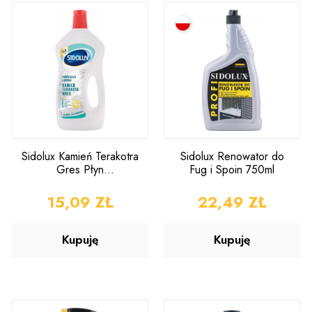
Sidolux Kamień Terakotra
Sidolux Renowator do
Gres Płyn
Fug i Spoin 750ml
Nabłyszczający 500ml
CENA
15,09 ZŁ
CENA
22,49 ZŁ
Kupuję
Kupuję