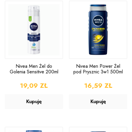
Nivea Men Żel do
Nivea Men Power Żel
Golenia Sensitive 200ml
pod Prysznic 3w1 500ml
CENA
19,09 ZŁ
CENA
16,59 ZŁ
Kupuję
Kupuję