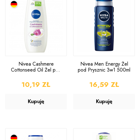
Nivea Cashmere
Nivea Men Energy Żel
Cottonseed Oil Żel pod
pod Prysznic 3w1 500ml
Prysznic 250ml
CENA
10,19 ZŁ
CENA
16,59 ZŁ
Kupuję
Kupuję