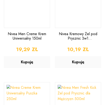
Nivea Men Creme Krem
Nivea Kremowy Żel pod
Uniwersalny 150ml
Prysznic 3w1
Brzoskwinia 250ml
CENA
19,29 ZŁ
CENA
10,19 ZŁ
Kupuję
Kupuję