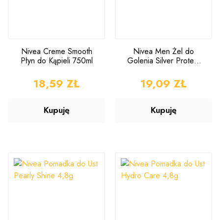
Nivea Creme Smooth
Nivea Men Żel do
Płyn do Kąpieli 750ml
Golenia Silver Protect
200ml
CENA
18,59 ZŁ
CENA
19,09 ZŁ
Kupuję
Kupuję