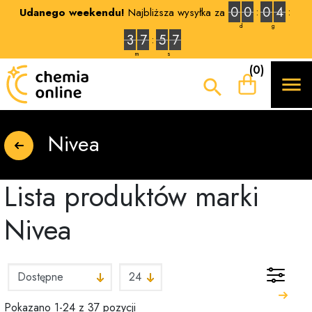
0
0
0
4
Udanego weekendu!
Najbliższa wysyłka za
d
g
3
7
5
6
m
s
(0)


Nivea
Lista produktów marki
Nivea
Pokazano 1-24 z 37 pozycji