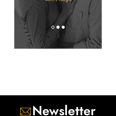
pomagają utrzymać skórę w dobrej kondycji każdego dnia.
Innowacje i skuteczna pielęgnacja
Marka Nivea od lat inwestuje w badania i rozwój, tworząc
nowoczesne formuły dostosowane do różnych typów skóry
i indywidualnych potrzeb użytkowników. Produkty pomagają
nawilżać, odżywiać i chronić skórę, zapewniając jej komfort
oraz zdrowy wygląd.
Dlaczego warto wybrać kosmetyki Nivea?
Niemiecka marka z ponad 100-letnią tradycją
Szeroka oferta kosmetyków dla całej rodziny
Skuteczna pielęgnacja twarzy, ciała i włosów
Produkty dostosowane do różnych potrzeb skóry
Połączenie innowacji i wieloletniego doświadczenia
Newsletter
Marka ceniona przez miliony klientów na całym świecie