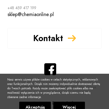
+48 459 417 199
sklep@chemiaonline.pl
Kontakt
Nasz serwis używa plików cookies w celach statystycznych, reklamowych
oraz funkcjonalnych. Dzięki nim możemy indywidualnie dostosować ofertę
Copyright by ChemiaOnline.pl 2026, Wszelkie prawa
do Twoich potrzeb. Każdy może zaakceptować pliki cookies albo ma
zastrzeżone
możliwość wyłączenia ich w przeglądarce, dzięki czemu nie będą
zbierane żadne informacje.
Realizacja:
DynamiteStudio
Akceptuję
Więcej