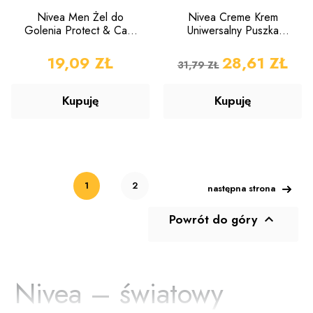
Nivea Men Żel do
Nivea Creme Krem
Golenia Protect & Care
Uniwersalny Puszka
200ml
400ml
CENA
19,09 ZŁ
CENA PODSTAWOWA
CENA
28,61 ZŁ
31,79 ZŁ
Kupuję
Kupuję
1
2
następna strona
Powrót do góry

Nivea – światowy