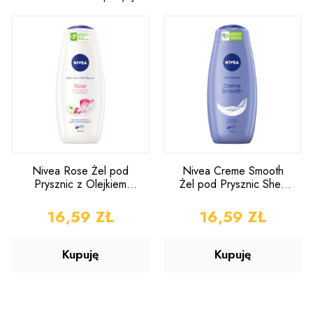
Nivea Rose Żel pod
Nivea Creme Smooth
Prysznic z Olejkiem
Żel pod Prysznic Shea
Migdałowym 500ml
Butter 500ml
CENA
16,59 ZŁ
CENA
16,59 ZŁ
Kupuję
Kupuję