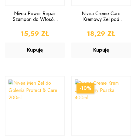
Nivea Power Repair
Nivea Creme Care
Szampon do Włosów
Kremowy Żel pod
400ml
Prysznic 750ml
CENA
15,59 ZŁ
CENA
18,29 ZŁ
Kupuję
Kupuję
-10%