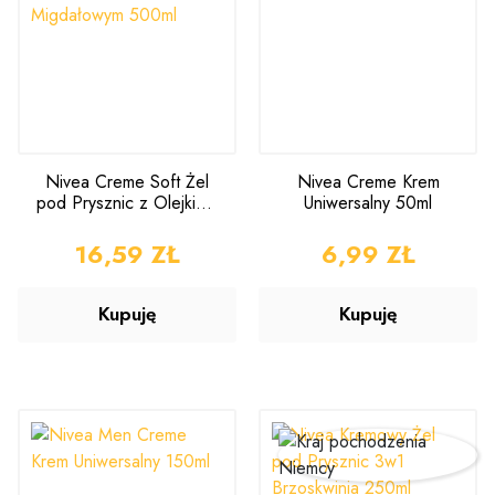
Nivea Creme Soft Żel
Nivea Creme Krem
pod Prysznic z Olejkiem
Uniwersalny 50ml
Migdałowym 500ml
CENA
16,59 ZŁ
CENA
6,99 ZŁ
Kupuję
Kupuję