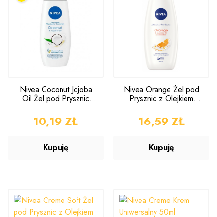
Nivea Coconut Jojoba
Nivea Orange Żel pod
Oil Żel pod Prysznic
Prysznic z Olejkiem
250ml
Avocado 500ml
CENA
10,19 ZŁ
CENA
16,59 ZŁ
Kupuję
Kupuję