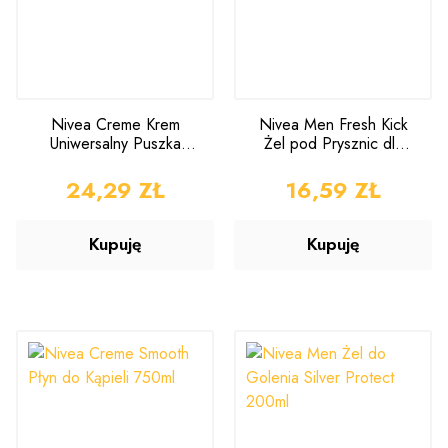
Nivea Creme Krem
Nivea Men Fresh Kick
Uniwersalny Puszka
Żel pod Prysznic dla
250ml
Mężczyzn 500ml
CENA
24,29 ZŁ
CENA
16,59 ZŁ
Kupuję
Kupuję