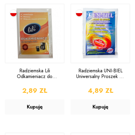
Radziemska Lili
Radziemska UNI-BIEL
Odkamieniacz do
Uniwersalny Proszek do
Sprzętu AGD 35g
Prania 70g
CENA
2,89 ZŁ
CENA
4,89 ZŁ
Kupuję
Kupuję