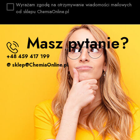
Wyrażam zgodę na otrzymywanie wiadomości mailowych
od sklepu ChemiaOnline.pl
Masz pytanie?
+48 459 417 199
@ sklep@ChemiaOnline.pl