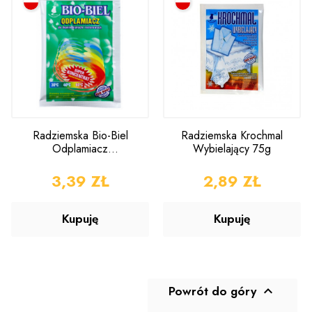
Radziemska Bio-Biel
Radziemska Krochmal
Odplamiacz
Wybielający 75g
Enzymatyczny do Tkanin
35g
CENA
3,39 ZŁ
CENA
2,89 ZŁ
Kupuję
Kupuję
Powrót do góry
