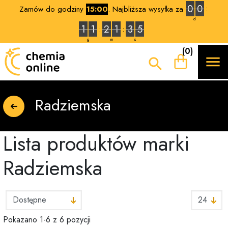
0
0
Zamów do godziny
15:00
. Najbliższa wysyłka za
d
1
1
2
1
3
4
g
m
s
(0)


Radziemska
Lista produktów marki
Radziemska
Pokazano 1-6 z 6 pozycji