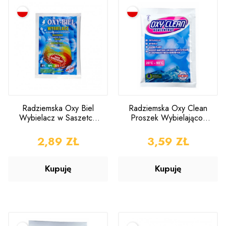
Radziemska Oxy Biel
Radziemska Oxy Clean
Wybielacz w Saszetce
Proszek Wybielająco-
35g
Sanityzujący 50g
CENA
2,89 ZŁ
CENA
3,59 ZŁ
Kupuję
Kupuję