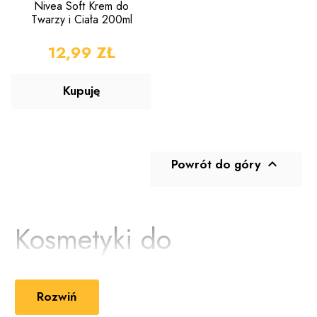
Nivea Soft Krem do
Twarzy i Ciała 200ml
CENA
12,99 ZŁ
Kupuję
Powrót do góry

Kosmetyki do
pielęgnacji twarzy
Rozwiń
Skóra twarzy jest bardzo wrażliwa, a do tego wystawia się