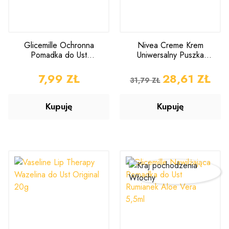
Glicemille Ochronna
Nivea Creme Krem
Pomadka do Ust
Uniwersalny Puszka
Rumianek SPF20 5,5ml
400ml
CENA
7,99 ZŁ
CENA PODSTAWOWA
CENA
28,61 ZŁ
31,79 ZŁ
Kupuję
Kupuję