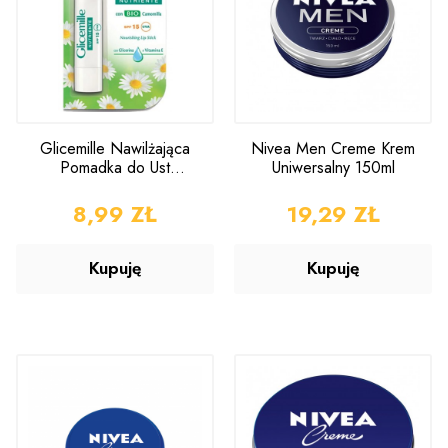
Glicemille Nawilżająca
Nivea Men Creme Krem
Pomadka do Ust
Uniwersalny 150ml
Gliceryna Wit. E 5,5ml
CENA
8,99 ZŁ
CENA
19,29 ZŁ
Kupuję
Kupuję