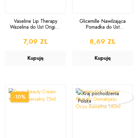
Vaseline Lip Therapy
Glicemille Nawilżająca
Wazelina do Ust Original
Pomadka do Ust
20g
Rumianek Aloe Vera
5,5ml
CENA
7,09 ZŁ
CENA
8,69 ZŁ
Kupuję
Kupuję
-10%