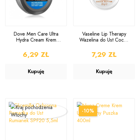
Dove Men Care Ultra
Vaseline Lip Therapy
Hydra Cream Krem
Wazelina do Ust Cocoa
Uniwersalny 75ml
Butter 20g
CENA
6,29 ZŁ
CENA
7,29 ZŁ
Kupuję
Kupuję
-10%