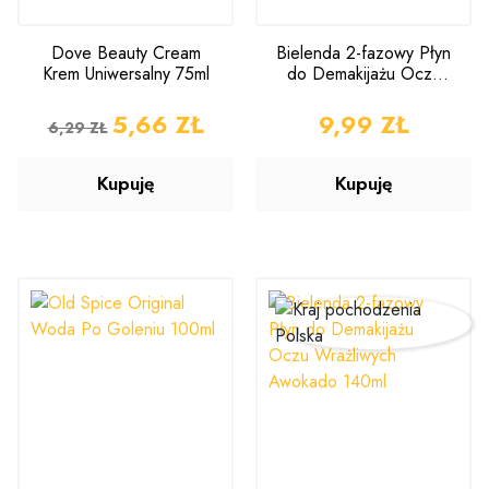
Dove Beauty Cream
Bielenda 2-fazowy Płyn
Krem Uniwersalny 75ml
do Demakijażu Oczu
Bawełna 140ml
CENA PODSTAWOWA
CENA
5,66 ZŁ
CENA
9,99 ZŁ
6,29 ZŁ
Kupuję
Kupuję