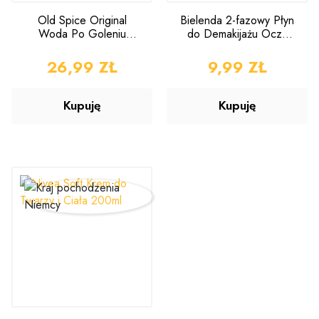
Old Spice Original
Bielenda 2-fazowy Płyn
Woda Po Goleniu
do Demakijażu Oczu
100ml
Wrażliwych Awokado
140ml
CENA
26,99 ZŁ
CENA
9,99 ZŁ
Kupuję
Kupuję