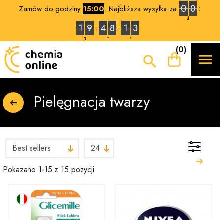
0
0
Zamów do godziny
15:00
. Najbliższa wysyłka za
d
1
9
4
8
1
3
g
m
s
(0)


Pielęgnacja twarzy
Pokazano 1-15 z 15 pozycji