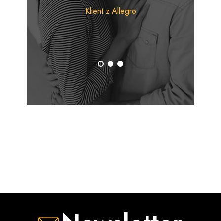
sprawdzają się zarówno podczas prania tkanin białych, jak i
Klient z Allegro
kolorowych, pomagając zachować ich świeży wygląd i
intensywność kolorów.
Kompleksowa pielęgnacja odzieży
Oferta marki obejmuje również
płyny do płukania,
odplamiacze oraz inne środki do pielęgnacji tkanin
,
które wspierają codzienną troskę o ubrania i tekstylia
domowe. Dzięki przyjemnym kompozycjom zapachowym
pranie pozostaje świeże i pachnące przez długi czas.
Dlaczego warto wybrać produkty Der Waschkönig?
Skuteczne usuwanie zabrudzeń i plam
Ochrona kolorów i włókien tkanin
Wysoka wydajność detergentów
Długotrwała świeżość ubrań
Szeroka oferta produktów do prania i płukania