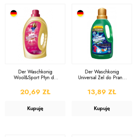
Der Waschkonig
Der Waschkonig
Wool&Sport Płyn do
Universal Żel do Prania
Prania 3l
1,625l
CENA
20,69 ZŁ
CENA
13,89 ZŁ
Kupuję
Kupuję