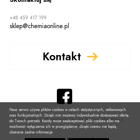
+48 459 417 199
sklep@chemiaonline.pl
Kontakt
Nasz serwis używa plików cookies w celach statystycznych, reklamowych
oraz funkcjonalnych. Dzięki nim możemy indywidualnie dostosować ofertę
Copyright by ChemiaOnline.pl 2026, Wszelkie prawa
do Twoich potrzeb. Każdy może zaakceptować pliki cookies albo ma
zastrzeżone
możliwość wyłączenia ich w przeglądarce, dzięki czemu nie będą
zbierane żadne informacje.
Realizacja:
DynamiteStudio