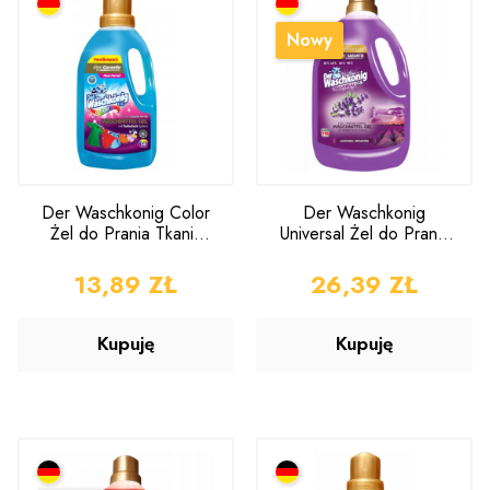
Nowy
Der Waschkonig Color
Der Waschkonig
Żel do Prania Tkanin
Universal Żel do Prania
Kolorowych 1,625l
Lawendowa Chorwacja
3,305l
CENA
13,89 ZŁ
CENA
26,39 ZŁ
Kupuję
Kupuję