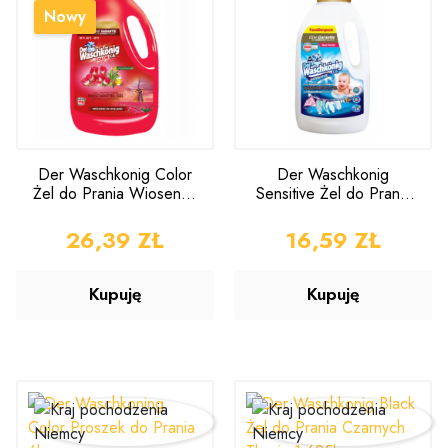
Nowy
Der Waschkonig Color
Der Waschkonig
Żel do Prania Wiosenna
Sensitive Żel do Prania
Holandia 3,305l
1,625l
CENA
26,39 ZŁ
CENA
16,59 ZŁ
Kupuję
Kupuję