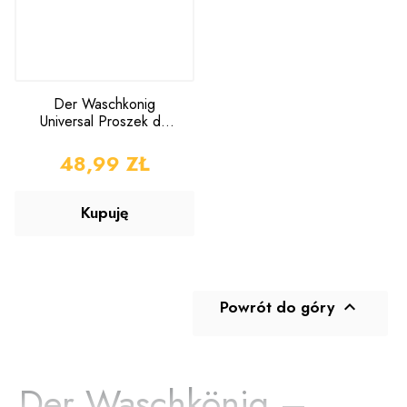
Der Waschkonig
Universal Proszek do
Prania 6kg
CENA
48,99 ZŁ
Kupuję
Powrót do góry

Der Waschkönig –