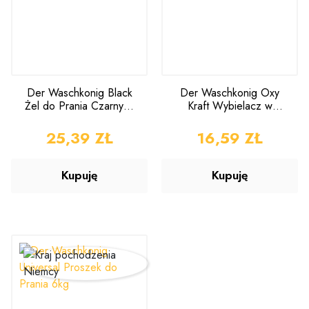
Der Waschkonig Black
Der Waschkonig Oxy
Żel do Prania Czarnych
Kraft Wybielacz w
Tkanin 3,305l
Płynie 1,5l
CENA
25,39 ZŁ
CENA
16,59 ZŁ
Kupuję
Kupuję