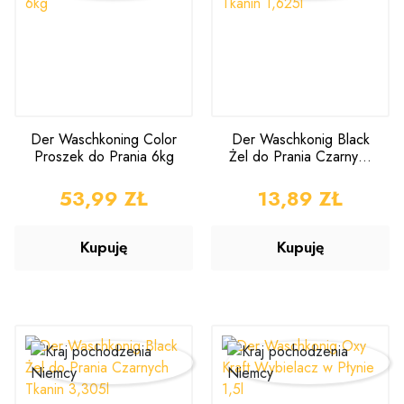
Der Waschkoning Color
Der Waschkonig Black
Proszek do Prania 6kg
Żel do Prania Czarnych
Tkanin 1,625l
CENA
53,99 ZŁ
CENA
13,89 ZŁ
Kupuję
Kupuję