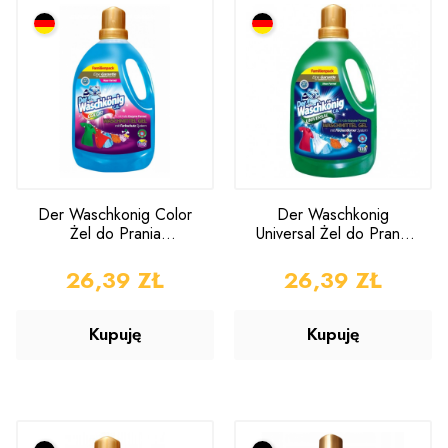
Der Waschkonig Color
Der Waschkonig
Żel do Prania
Universal Żel do Prania
Kolorowych Tkanin
3,305l
3,305l
CENA
26,39 ZŁ
CENA
26,39 ZŁ
Kupuję
Kupuję