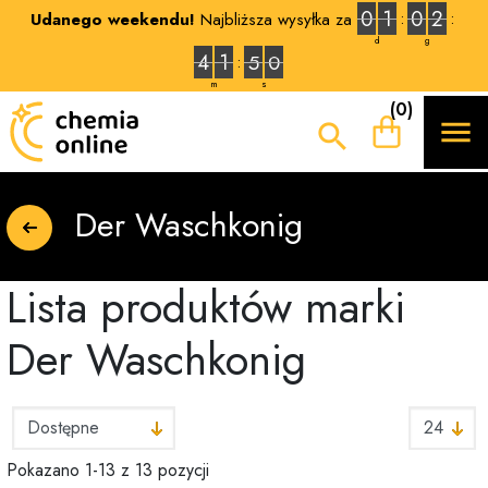
0
1
0
2
Udanego weekendu!
Najbliższa wysyłka za
d
g
4
1
4
9
m
s
(0)


Der Waschkonig
Lista produktów marki
Der Waschkonig
Pokazano 1-13 z 13 pozycji