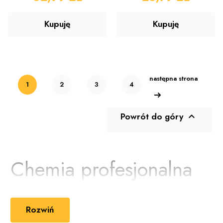
Kupuję
Kupuję
następna strona
1
2
3
4
Powrót do góry

Chemia profesjonalna
– środki czystości do
zadań specjalnych!
Rozwiń