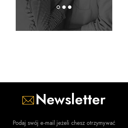
duże ceny, które wynikają z konieczności importowania ich
na teren naszego kraju. Na szczęście nasza strona może
zaoferować bardzo atrakcyjne koszty, których z całą
pewnością nie będziesz w stanie zaznać u konkurencji. Z
Chemią Online sprzątanie stanie się jeszcze prostsze i
przyjemniejsze, niż to miało miejsce dotychczas.
Profesjonalna chemia
do sprzątania poznaj
nasze propozycje!
W naszym bogatym asortymencie odnajdziesz różne
Newsletter
propozycje środków, które sprawdzą się w wielu, nawet
tych najtrudniejszych sytuacjach. Każdy artykuł pochodzi z
oryginalnej dystrybucji, więc możesz mieć pewność, że w
Twoje ręce trafi środek w pełni funkcjonalny, który
Podaj swój e-mail jeżeli chesz otrzymywać
doskonale sprawdzi się w swoim zadaniu! Podczas