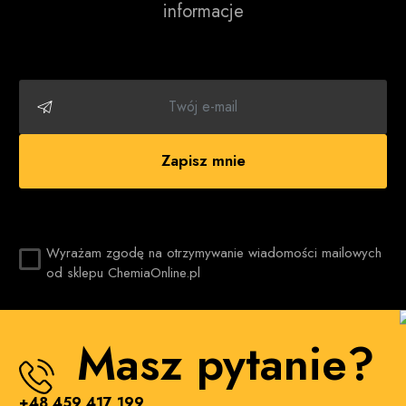
informacje
przygotowywania naszej oferty zadbaliśmy o odpowiednią
selekcję producentów. Chcieliśmy celować w marki
cieszące się największą popularnością, ale i również
zaufaniem wśród konsumentów! Profesjonalna chemia do
sprzątania to nasza specjalność!
Czyszczenie dywanów jeszcze nigdy nie było tak
proste!
Zapisz mnie
Środkiem, na który warto zwrócić uwagę będzie proszek do
prania dywanów marki Karcher. Produkt ten przede
wszystkim charakteryzuje się wysoką skutecznością
działania, ale i również doskonałą wręcz wydajnością
Wyrażam zgodę na otrzymywanie wiadomości mailowych
czyszczenia. Z pomocą tego artykułu bez większego
od sklepu ChemiaOnline.pl
problemu pozbędziesz się zabrudzeń olejowych, tłuszczów
oraz plam mineralnych. Dodatkowo pozbędzie się wszelkich
nieprzyjemnych zapachów, które osadziły się na
Masz pytanie?
powierzchni tkaniny. Prawdopodobnie nie będziesz w
stanie znaleźć lepszego wyboru na naszym rodzimym rynku!
Samej marki Karcher prawdopodobnie nie trzeba nikomu
+48 459 417 199