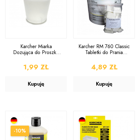
Karcher Miarka
Karcher RM 760 Classic
Dozująca do Proszku
Tabletki do Prania
RM 760
Dywanów i Tapicerek
1szt.
CENA
1,99 ZŁ
CENA
4,89 ZŁ
Kupuję
Kupuję
-10%