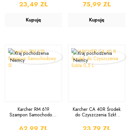
CENA
23,49 ZŁ
CENA
75,99 ZŁ
Kupuję
Kupuję
Karcher RM 619
Karcher CA 40R Środek
Szampon Samochodowy
do Czyszczenia Szkła
5l
500ml
CENA
62,99 ZŁ
CENA
23,79 ZŁ