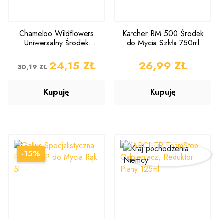
Chameloo Wildflowers
Karcher RM 500 Środek
Uniwersalny Środek
do Mycia Szkła 750ml
Czyszczący 1l
CENA PODSTAWOWA
CENA
24,15 ZŁ
CENA
26,99 ZŁ
30,19 ZŁ
Kupuję
Kupuję
-15%