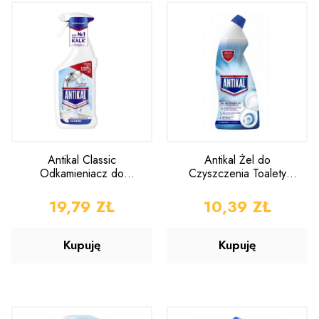
Antikal Classic
Antikal Żel do
Odkamieniacz do
Czyszczenia Toalety
Łazienek 800ml
750ml
CENA
19,79 ZŁ
CENA
10,39 ZŁ
Kupuję
Kupuję