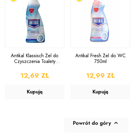
Antikal Klassisch Żel do
Antikal Fresh Żel do WC
Czyszczenia Toalety
750ml
750ml
CENA
12,69 ZŁ
CENA
12,99 ZŁ
Kupuję
Kupuję
Powrót do góry
