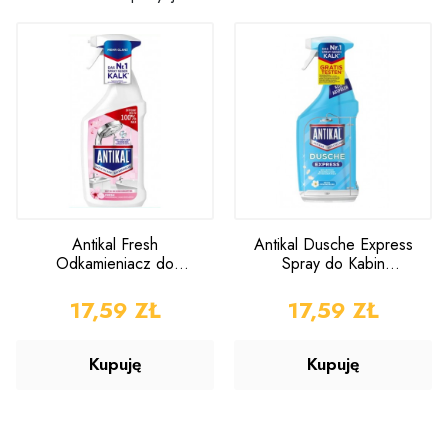
Antikal Fresh
Antikal Dusche Express
Odkamieniacz do
Spray do Kabin
Łazienek 800ml
Prysznicowych 800 ml
CENA
17,59 ZŁ
CENA
17,59 ZŁ
Kupuję
Kupuję