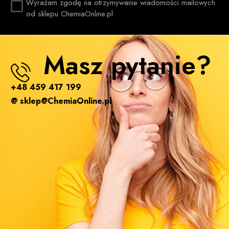
Wyrażam zgodę na otrzymywanie wiadomości mailowych
od sklepu ChemiaOnline.pl
Masz pytanie?
+48 459 417 199
@ sklep@ChemiaOnline.pl