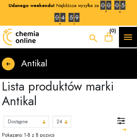
0
0
0
5
Udanego weekendu!
Najbliższa wysyłka za
d
g
0
4
5
8
m
s
(0)


Antikal
Lista produktów marki
Antikal
Pokazano 1-8 z 8 pozycji