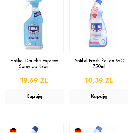
Antikal Douche Express
Antikal Fresh Żel do WC
Spray do Kabin
750ml
Prysznicowych 800 ml
CENA
19,69 ZŁ
CENA
10,39 ZŁ
Kupuję
Kupuję