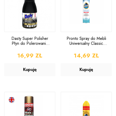
Dasty Super Polisher
Pronto Spray do Mebli
Płyn do Polerowania
Uniwersalny Classic
500ml
300ml
CENA
16,99 ZŁ
CENA
14,69 ZŁ
Kupuję
Kupuję