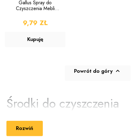
Gallus Spray do
Czyszczenia Mebli
Drewnianych 750ml
CENA
9,79 ZŁ
Kupuję
Powrót do góry

Środki do czyszczenia
mebli
Rozwiń
Stoły, szafy, komody, regały oraz pozostałe meble stanowią