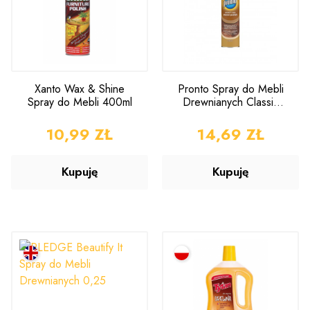
Xanto Wax & Shine
Pronto Spray do Mebli
Spray do Mebli 400ml
Drewnianych Classic
300ml
CENA
10,99 ZŁ
CENA
14,69 ZŁ
Kupuję
Kupuję