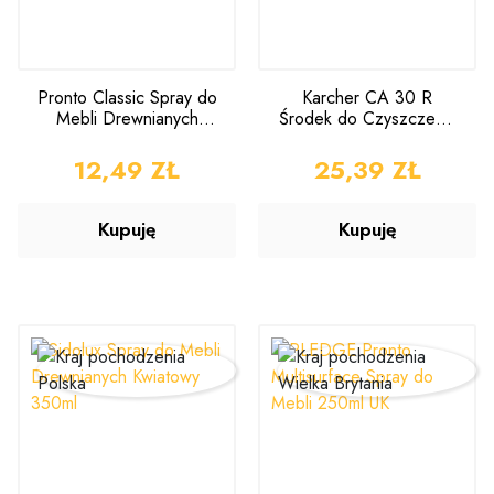
Pronto Classic Spray do
Karcher CA 30 R
Mebli Drewnianych
Środek do Czyszczenia
250ml
Mebli i Podłóg 500ml
CENA
12,49 ZŁ
CENA
25,39 ZŁ
Kupuję
Kupuję