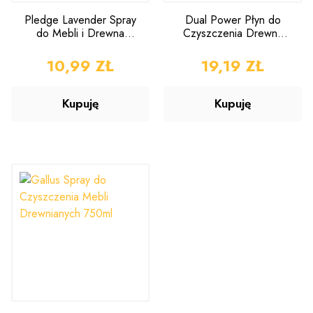
Pledge Lavender Spray
Dual Power Płyn do
do Mebli i Drewna
Czyszczenia Drewna
Lawendowy 250ml
500ml
CENA
10,99 ZŁ
CENA
19,19 ZŁ
Kupuję
Kupuję