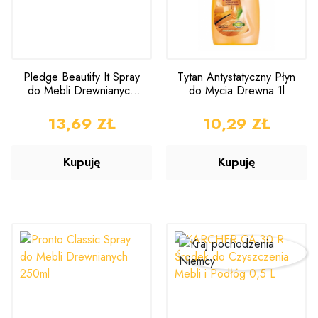
Pledge Beautify It Spray
Tytan Antystatyczny Płyn
do Mebli Drewnianych
do Mycia Drewna 1l
250ml
CENA
13,69 ZŁ
CENA
10,29 ZŁ
Kupuję
Kupuję