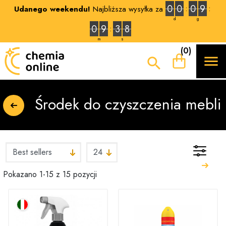
0
0
0
9
Udanego weekendu!
Najbliższa wysyłka za
d
g
0
9
3
7
m
s
(0)


Środek do czyszczenia mebli
Pokazano 1-15 z 15 pozycji