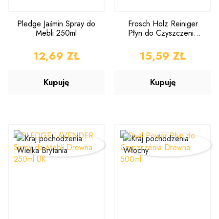
Pledge Jaśmin Spray do
Frosch Holz Reiniger
Mebli 250ml
Płyn do Czyszczenia
Drewna 750ml
CENA
12,69 ZŁ
CENA
15,59 ZŁ
Kupuję
Kupuję