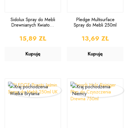
Sidolux Spray do Mebli
Pledge Multisurface
Drewnianych Kwiatowy
Spray do Mebli 250ml
350ml
CENA
15,89 ZŁ
CENA
13,69 ZŁ
Kupuję
Kupuję