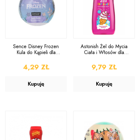
Sence Disney Frozen
Astonish Żel do Mycia
Kula do Kąpieli dla
Ciała i Włosów dla
Dzieci 1 sztuka
Dzieci Raspberry Ripple
400ml
CENA
4,29 ZŁ
CENA
9,79 ZŁ
Kupuję
Kupuję