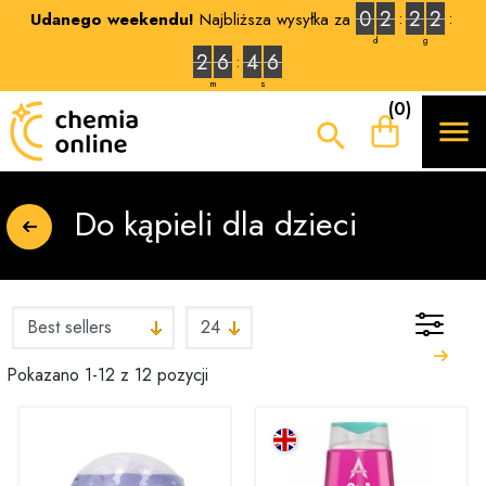
0
2
2
2
Udanego weekendu!
Najbliższa wysyłka za
d
g
2
6
4
5
m
s
(0)


Do kąpieli dla dzieci
Pokazano 1-12 z 12 pozycji