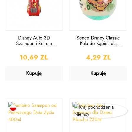
Disney Auto 3D
Sence Disney Classic
Szampon i Żel dla
Kula do Kąpieli dla
Dzieci 2w1 300ml
Dzieci 1 sztuka
CENA
10,69 ZŁ
CENA
4,29 ZŁ
Kupuję
Kupuję