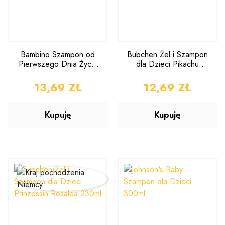
Bambino Szampon od
Bubchen Żel i Szampon
Pierwszego Dnia Życia
dla Dzieci Pikachu
400ml
230ml
CENA
13,69 ZŁ
CENA
12,69 ZŁ
Kupuję
Kupuję