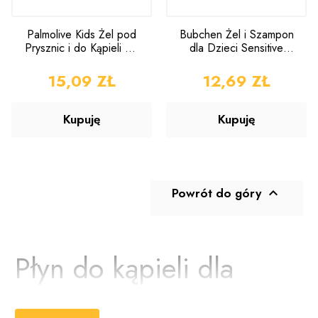
Palmolive Kids Żel pod
Bubchen Żel i Szampon
Prysznic i do Kąpieli dla
dla Dzieci Sensitive
Dzieci 750ml
230ml
CENA
15,09 ZŁ
CENA
12,69 ZŁ
Kupuję
Kupuję
Powrót do góry

Płyn do kąpieli dla
dzieci