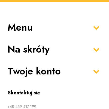
naskórka, tym samym chroni ją przed wnikaniem patogenów
oraz utratą wody. Co więcej, sprawia, że staje się ona
idealnie gładka i miękka. Popularny jest również płyn do
kąpieli dla dzieci na bazie oliwy z oliwek, który może być
Menu
stosowany już po pierwszym miesiącu życia. Oliwka
delikatnie oczyszcza skórę, lekko natłuszcza ją i nawilża, a
zawarte w niej składniki odżywcze świetnie ją pielęgnują.
Na skróty
Twoje konto
Skontaktuj się
+48 459 417 199