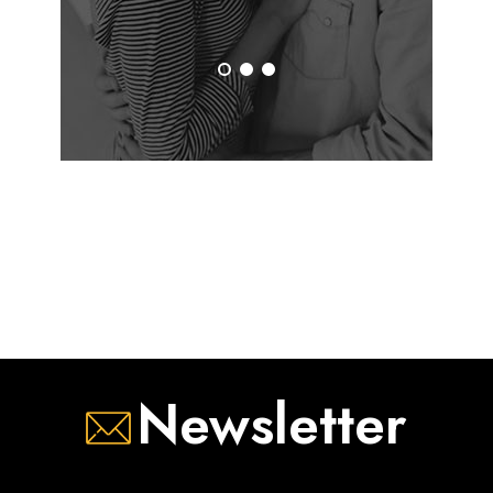
kosmetyki, przeznaczone do higieny dzieci od pierwszych
dni życia. To samo dotyczy wyboru produktu, jakim jest płyn
do kąpieli dla niemowląt. Należy zwrócić uwagę przede
wszystkim na ich skład, który powinien być jak najbardziej
naturalny i najkrótszy. Złym wyborem jest więc płyn do
kąpieli dla dzieci, którego działanie opiera się na zawartości
silnych środków myjących, jak SLES czy SLS. Dobry płyn do
kąpieli dla niemowląt powinien nie tylko delikatnie oczyścić
skórę, ale także wzmocnić i chronić jej naturalną warstwę
lipidową. Najbardziej rekomendowanymi kosmetykami do
pielęgnacji niemowląt są więc emolienty, które zadbają
niemal o każdy rodzaj skóry, w tym również o bardzo suchą,
dotkniętą atopowym zapaleniem skóry czy objawami alergii.
Kiedy stosować płyn do kąpieli dla niemowląt?
Nowonarodzone dziecko pojawia się na świecie utulone
Newsletter
mazią płodową, która pełni bardzo ważną funkcję
ochronną, zabezpieczając małego człowieka przed
drobnoustrojami. W związku z tym noworodek tuż po