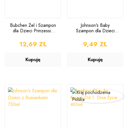
Bubchen Żel i Szampon
Johnson's Baby
dla Dzieci Prinzessin
Szampon dla Dzieci
Rosalea 230ml
300ml
CENA
12,69 ZŁ
CENA
9,49 ZŁ
Kupuję
Kupuję