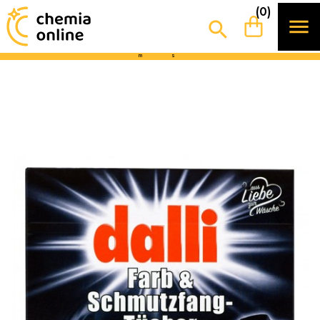
0
2
1
6
(0)
Udanego weekendu!
Najbliższa wysyłka za


d
g
3
1
2
2
m
s