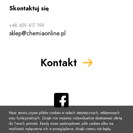
Skontaktuj się
+48 459 417 199
sklep@chemiaonline.pl
Kontakt
Nasz serwis używa plików cookies w celach statystycznych, reklamowych
oraz funkcjonalnych. Dzięki nim możemy indywidualnie dostosować ofertę
Copyright by ChemiaOnline.pl 2026, Wszelkie prawa
do Twoich potrzeb. Każdy może zaakceptować pliki cookies albo ma
zastrzeżone
możliwość wyłączenia ich w przeglądarce, dzięki czemu nie będą