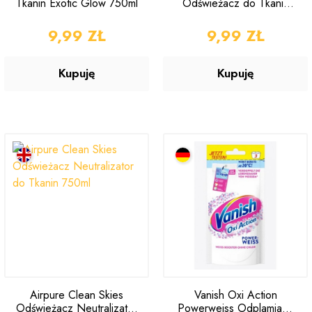
Tkanin Exotic Glow 750ml
Odświeżacz do Tkanin
Linen Room 750ml
CENA
9,99 ZŁ
CENA
9,99 ZŁ
Kupuję
Kupuję
Airpure Clean Skies
Vanish Oxi Action
Odświeżacz Neutralizator
Powerweiss Odplamiacz