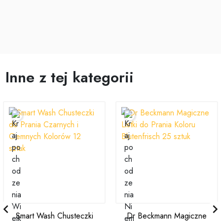
Inne z tej kategorii

Smart Wash Chusteczki
Dr Beckmann Magiczne