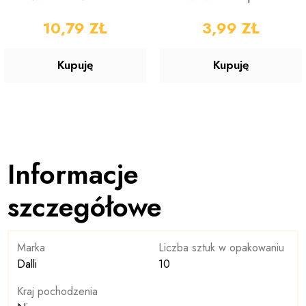
do Tkanin 750ml
w Proszku 90g
CENA
10,79 ZŁ
CENA
3,99 ZŁ
Kupuję
Kupuję
Informacje
szczegółowe
Marka
Liczba sztuk w opakowaniu
Dalli
10
Kraj pochodzenia