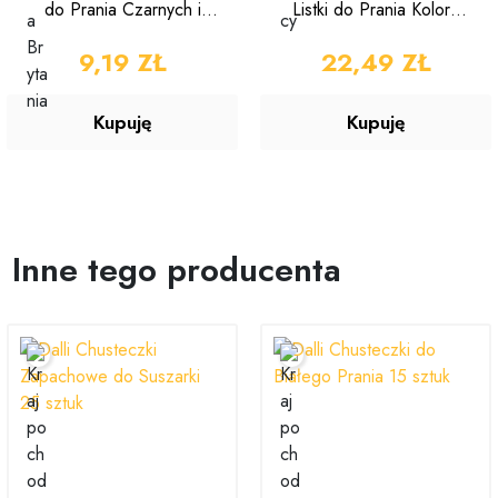
do Prania Czarnych i
Listki do Prania Koloru
Ciemnych Kolorów 12
Blutenfrisch 25 sztuk
sztuk
CENA
9,19 ZŁ
CENA
22,49 ZŁ
Kupuję
Kupuję
Inne tego producenta