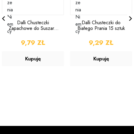

Dalli Chusteczki
Dalli Chusteczki do
Zapachowe do Suszarki
Białego Prania 15 sztuk
25 sztuk
CENA
9,79 ZŁ
CENA
9,29 ZŁ
Kupuję
Kupuję