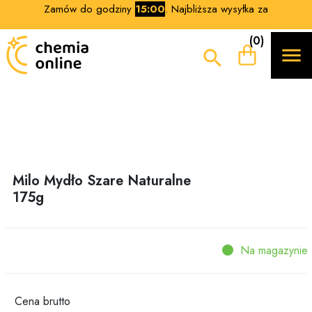
Zamów do godziny
15:00
. Najbliższa wysyłka za
(0)


Milo Mydło Szare Naturalne
175g
Na magazynie
Cena
brutto