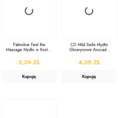
Palmolive Feel the
CD Mild Seife Mydło
Massage Mydło w Kostce
Glicerynowe Avocado
z Solą 90g
100g
CENA
3,39 ZŁ
CENA
4,39 ZŁ
Kupuję
Kupuję