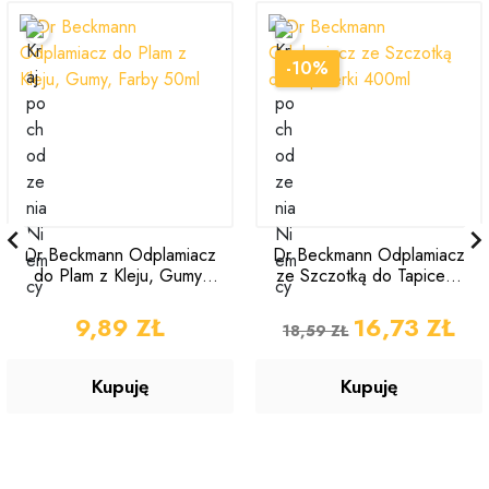
-10%

Dr Beckmann Odplamiacz
Dr Beckmann Odplamiacz
do Plam z Kleju, Gumy,
ze Szczotką do Tapicerki
Farby 50ml
400ml
CENA
9,89 ZŁ
CENA PODSTAWOWA
CENA
16,73 ZŁ
18,59 ZŁ
Kupuję
Kupuję