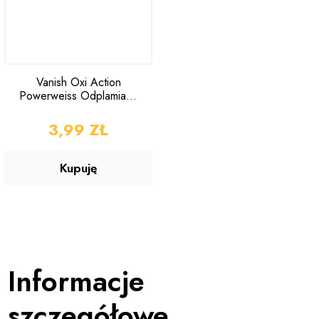
Vanish Oxi Action
Powerweiss Odplamiacz
w Proszku 90g
CENA
3,99 ZŁ
Kupuję
Informacje
szczegółowe