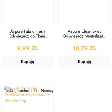
Airpure Fabric Fresh
Airpure Clean Skies
Odświeżacz do Tkanin
Odświeżacz Neutralizator
Linen Room 750ml
do Tkanin 750ml
CENA
9,99 ZŁ
CENA
10,79 ZŁ
Kupuję
Kupuję