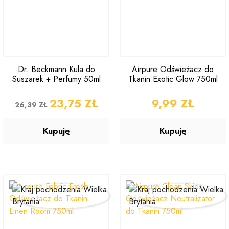
Dr. Beckmann Kula do
Airpure Odświeżacz do
Suszarek + Perfumy 50ml
Tkanin Exotic Glow 750ml
CENA PODSTAWOWA
CENA
23,75 ZŁ
CENA
9,99 ZŁ
26,39 ZŁ
Kupuję
Kupuję