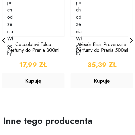

Coccolatevi Talco
Wexór Elisir Provenzale
Perfumy do Prania 300ml
Perfumy do Prania 500ml
CENA
17,99 ZŁ
CENA
35,39 ZŁ
Kupuję
Kupuję
Inne tego producenta