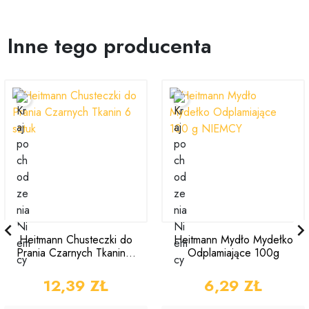
Inne tego producenta

Heitmann Chusteczki do
Heitmann Mydło Mydełko
Prania Czarnych Tkanin 6
Odplamiające 100g
sztuk
CENA
12,39 ZŁ
CENA
6,29 ZŁ