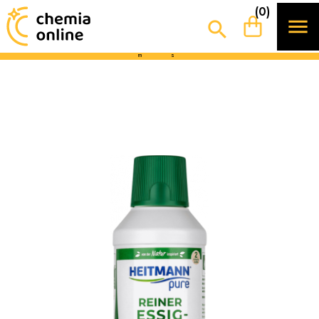
0
1
1
5
(0)
Udanego weekendu!
Najbliższa wysyłka za


d
g
3
0
5
3
m
s