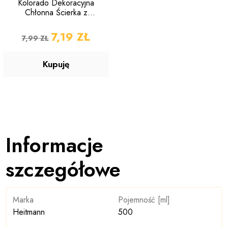
Kolorado Dekoracyjna
Chłonna Ścierka z
Mikrofibry do Kuchni
CENA PODSTAWOWA
CENA
7,19 ZŁ
7,99 ZŁ
Kupuję
Informacje
szczegółowe
Marka
Pojemność [ml]
Heitmann
500