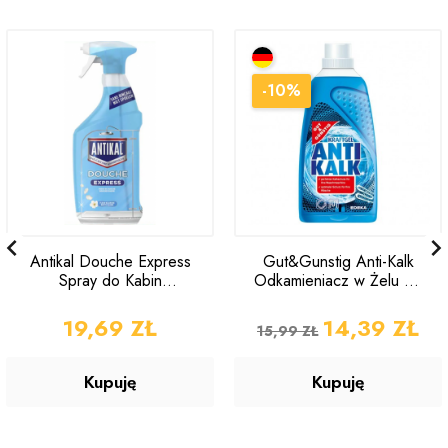
-10%

Antikal Douche Express
Gut&Gunstig Anti-Kalk
Spray do Kabin
Odkamieniacz w Żelu do
Prysznicowych 800 ml
Pralki 1l
CENA
19,69 ZŁ
CENA PODSTAWOWA
CENA
14,39 ZŁ
15,99 ZŁ
Kupuję
Kupuję