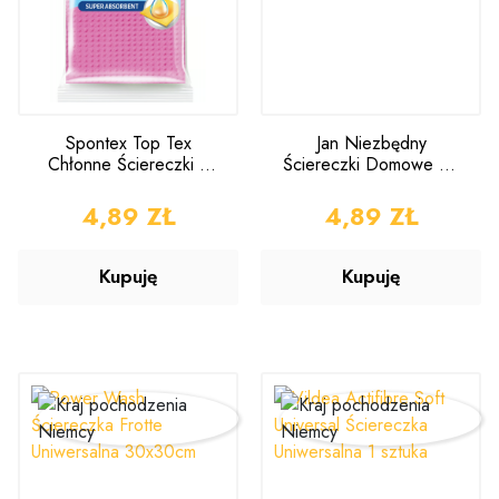
Spontex Top Tex
Jan Niezbędny
Chłonne Ściereczki 3
Ściereczki Domowe do
sztuki
Kurzu 3 sztuki
CENA
4,89 ZŁ
CENA
4,89 ZŁ
Kupuję
Kupuję