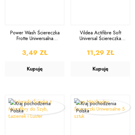
Power Wash Ściereczka
Vildea Actifibre Soft
Frotte Uniwersalna
Universal Ściereczka
30x30cm
Uniwersalna 1 sztuka
CENA
3,49 ZŁ
CENA
11,29 ZŁ
Kupuję
Kupuję