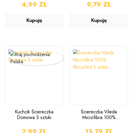
CENA
4,99 ZŁ
CENA
9,79 ZŁ
Kupuję
Kupuję
Kuchcik Ściereczka
Ściereczka Vileda
Domowa 3 sztuki
Microfibra 100%
Recycled 3 sztuki
CENA
2,99 ZŁ
CENA
15,79 ZŁ