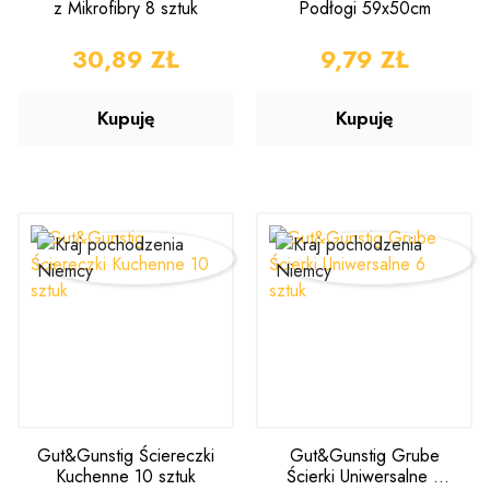
z Mikrofibry 8 sztuk
Podłogi 59x50cm
CENA
30,89 ZŁ
CENA
9,79 ZŁ
Kupuję
Kupuję
Gut&Gunstig Ściereczki
Gut&Gunstig Grube
Kuchenne 10 sztuk
Ścierki Uniwersalne 6