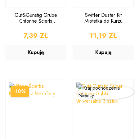
Gut&Gunstig Grube
Swiffer Duster Kit
Chłonne Ścierki
Miotełka do Kurzu
Kuchenne 5 sztuk
CENA
7,39 ZŁ
CENA
11,19 ZŁ
Kupuję
Kupuję
-10%