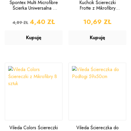
Spontex Multi Microfibre
Kuchcik Ściereczki
Ścierka Uniwersalna 1
Frotte z Mikrofibry
sztuka
30x30cm 4 sztuki
CENA PODSTAWOWA
CENA
4,40 ZŁ
CENA
10,69 ZŁ
4,89 ZŁ
Kupuję
Kupuję
Vileda Colors Ściereczki
Vileda Ściereczka do