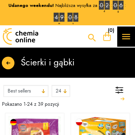
0
2
0
6
Udanego weekendu!
Najbliższa wysyłka za
d
g
4
9
0
7
m
s
(0)


Ścierki i gąbki
Pokazano 1-24 z 39 pozycji