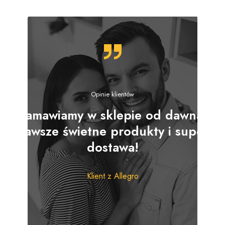
codzienne porządki!
W naszej ofercie znajdziesz ścierki z mikrofibry,
uniwersalne, zmywaki oraz gąbki o wysokiej chłonności.
Idealne do mycia naczyń, czyszczenia powierzchni i
usuwania trudnych zabrudzeń.
Sprawdź naszą ofertę i wybierz najlepsze akcesoria do
Opinie klientów
sprzątania!
Zamawiamy w sklepie od dawna!
Zawsze świetne produkty i super
dostawa!
Klient z Allegro