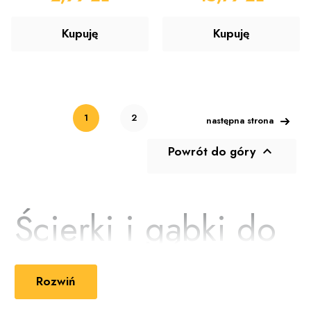
Kupuję
Kupuję
1
2
następna strona
Powrót do góry

Ścierki i gąbki do
sprzątania
Rozwiń
Odkryj skuteczne ścierki i gąbki do sprzątania, które ułatwią