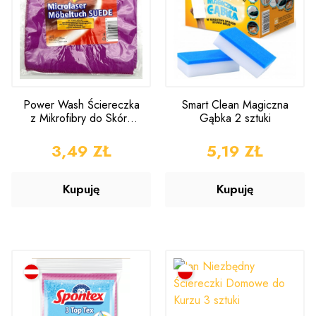
Power Wash Ściereczka
Smart Clean Magiczna
z Mikrofibry do Skóry
Gąbka 2 sztuki
30x30cm
CENA
3,49 ZŁ
CENA
5,19 ZŁ
Kupuję
Kupuję