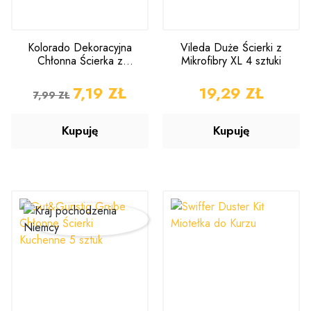
Kolorado Dekoracyjna
Vileda Duże Ścierki z
Chłonna Ścierka z
Mikrofibry XL 4 sztuki
Mikrofibry do Kuchni
CENA PODSTAWOWA
CENA
7,19 ZŁ
CENA
19,29 ZŁ
7,99 ZŁ
Kupuję
Kupuję