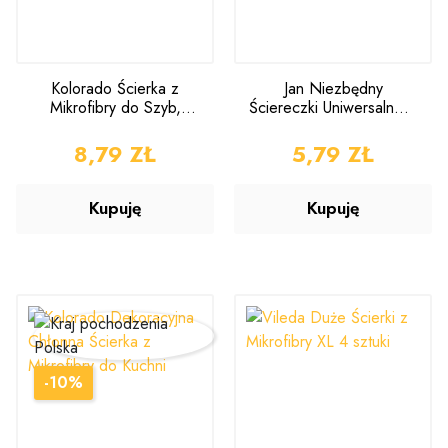
Kolorado Ścierka z
Jan Niezbędny
Mikrofibry do Szyb,
Ściereczki Uniwersalne 5
Łazienek i Luster
sztuk
CENA
8,79 ZŁ
CENA
5,79 ZŁ
Kupuję
Kupuję
-10%