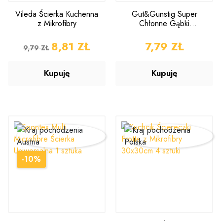
Vileda Ścierka Kuchenna
Gut&Gunstig Super
z Mikrofibry
Chłonne Gąbki
Uniwersalne 3 sztuki
CENA PODSTAWOWA
CENA
8,81 ZŁ
CENA
7,79 ZŁ
9,79 ZŁ
Kupuję
Kupuję
-10%