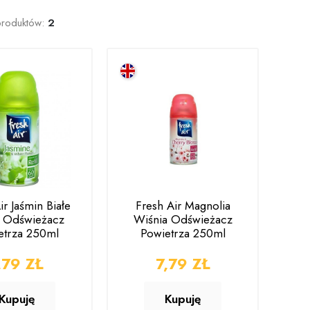
produktów:
2
ir Jaśmin Białe
Fresh Air Magnolia
y Odświeżacz
Wiśnia Odświeżacz
serdecznie
Po raz kolejny jestem
Zam
etrza 250ml
Powietrza 250ml
e podejście
bardzo zadowolona
od
ENA
,79 ZŁ
CENA
7,79 ZŁ
cji i super
św
ecznie
Klient z Allegro
s
Kupuję
Kupuję