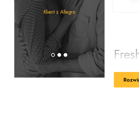
zapa
Klient z Allegro
prze
Klient 
Fres
pełn
Rozwi
Fresh Air
t
uczucie świ
Air skutecz
Świeżość 
Produkty F
dobrane aro
Różnorodn