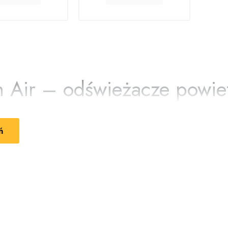
kowaną
syłkę!
z Allegro
h Air – odświeżacze powie
e świeżości
ń
o marka oferująca produkty zapachowe do domu, które pomagają 
eżości w pomieszczeniach. Dzięki różnorodnym kompozycjom zap
nie odświeżają powietrze i pomagają neutralizować nieprzyjemne 
w każdym pomieszczeniu
resh Air
zostały stworzone z myślą o codziennym odświeżaniu salon
maty pomagają stworzyć przyjemne otoczenie i poprawić komfort
e kompozycje zapachowe