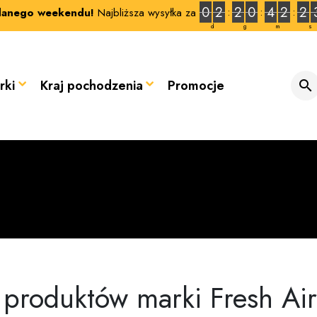
0
2
2
0
4
2
2
anego weekendu!
Najbliższa wysyłka za
d
g
m
s
rki
Kraj pochodzenia
Promocje

a produktów marki Fresh Air