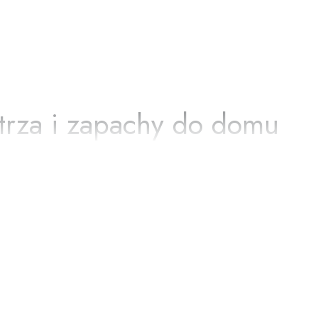
zapakowaną
Klient z Allegro
przesyłkę!
Klient z Allegro
trza i zapachy do domu
stworzyć przyjemną atmosferę i zapewnić długotrwałe
achowym oraz wygodnym formom aplikacji produkty Fresh
zapachy.
u, sypialni, łazienki, kuchni oraz biura. Starannie
 przebywania we wnętrzach.