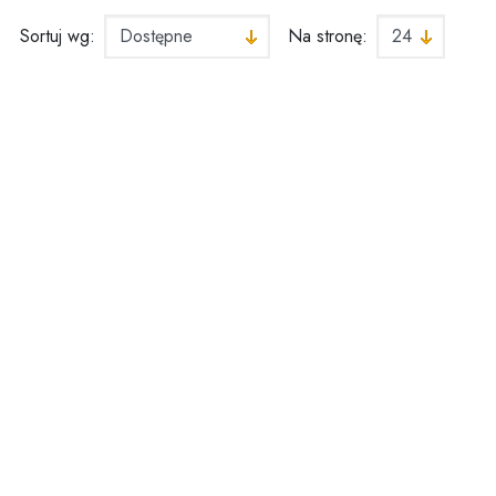
Sortuj wg:
Na stronę:
awiamy w sklepie
Dziękuję serdeczni
 dawna! Zawsze
za idealne podejści
ietne produkty i
do transakcji i supe
uper dostawa!
bezpiecznie