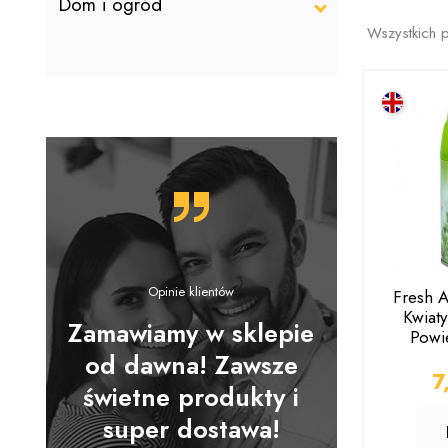
Dom i ogród
Wszystkich 
Opinie klientów
Fresh A
Kwiat
estem
Zamawiamy w sklepie
Dziękuję 
Powi
lona
od dawna! Zawsze
za idealn
C
7
świetne produkty i
do transak
super dostawa!
bezpi