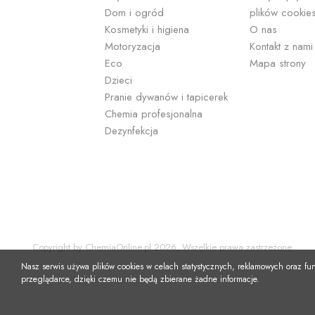
długi czas.
Dom i ogród
plików cookie
Kosmetyki i higiena
O nas
Motoryzacja
Kontakt z nami
Eco
Mapa strony
Dzieci
Pranie dywanów i tapicerek
Chemia profesjonalna
Dezynfekcja
Copyright by ChemiaOnline.pl 2026, Wszelkie prawa zastrzeżone
Nasz serwis używa plików cookies w celach statystycznych, reklamowych oraz f
przeglądarce, dzięki czemu nie będą zbierane żadne informacje.