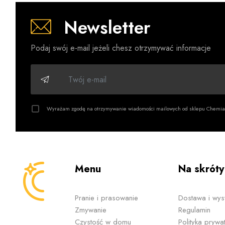
Marka Fresh
Newsletter
bogatej gam
Dlaczego w
Podaj swój e-mail jeżeli chesz otrzymywać informacje
Długotrw
Skuteczn
Szeroki 
Wyrażam zgodę na otrzymywanie wiadomości mailowych od sklepu Chemia
Produkty
Wygodne 
Atrakcyj
Menu
Na skróty
Fresh Air 
Produkty F
Pranie i prasowanie
Dostawa i wys
skutecznemu
Zmywanie
Regulamin
Wybierając
Czystość w domu
Polityka prywat