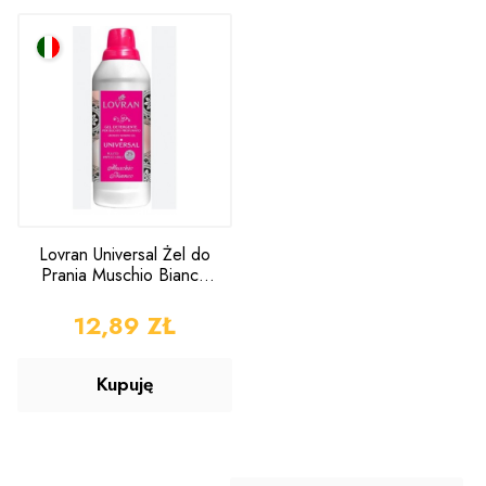
Lovran Universal Żel do
Prania Muschio Bianco
1l
CENA
12,89 ZŁ
Kupuję