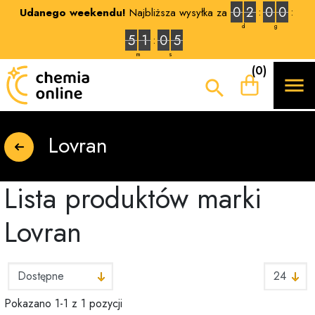
0
2
0
0
Udanego weekendu!
Najbliższa wysyłka za
d
g
5
1
0
4
m
s
(0)


Lovran
Lista produktów marki
Lovran
Pokazano 1-1 z 1 pozycji