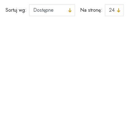
Sortuj wg:
Na stronę:
awiamy w sklepie
Dziękuję serdeczni
 dawna! Zawsze
za idealne podejści
ietne produkty i
do transakcji i supe
uper dostawa!
bezpiecznie