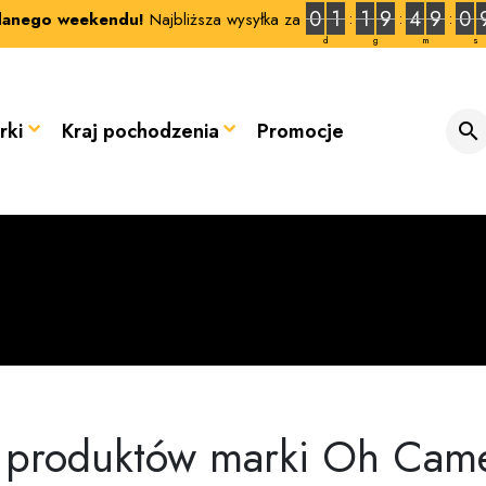
0
1
1
9
4
9
0
anego weekendu!
Najbliższa wysyłka za
d
g
m
s
rki
Kraj pochodzenia
Promocje

a produktów marki Oh Came