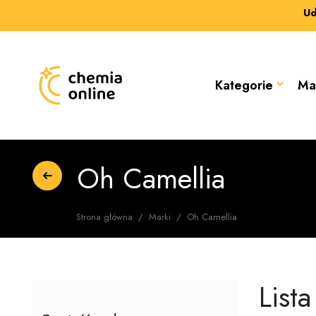
Ud
Kategorie
Ma
Oh Camellia
Strona główna
Marki
Oh Camellia
List