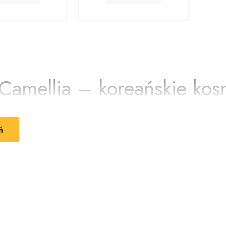
kowaną
syłkę!
z Allegro
Camellia – koreańskie kos
 oleju z kamelii
ń
lia
to marka kosmetyczna inspirowana koreańskimi rytuałami pielęgn
rki zostały stworzone z myślą o codziennej pielęgnacji skóry i 
az zdrowy wygląd. Dzięki starannie dobranym składnikom kosmetyk
ch skutecznej i przyjemnej pielęgnacji.
z kamelii w codziennej pielęgnacji
 Oh! Camellia
wykorzystują właściwości oleju z kamelii, który jes
magają wspierać naturalną kondycję skóry i włosów, pozostawiając 