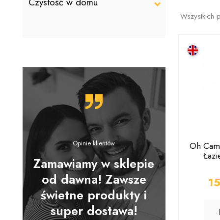
Czystość w domu
Wszystkich 
Opinie klientów
Oh Came
Łazi
estem
Zamawiamy w sklepie
Dziękuję 
lona
od dawna! Zawsze
za idealn
CE
1
świetne produkty i
do transak
super dostawa!
bezpi