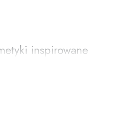
zapakowaną
Klient z Allegro
przesyłkę!
Klient z Allegro
metyki inspirowane
acyjnymi oraz wyjątkowymi właściwościami oleju z kamelii.
włosów, pomagając zachować odpowiedni poziom nawilżenia,
i Oh! Camellia cieszą się popularnością wśród osób
t ceniony za swoje działanie pielęgnujące i odżywcze.
je miękkie, gładkie i zadbane.