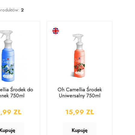
produktów:
2
llia Środek do
Oh Camellia Środek
enek 750ml
Uniwersalny 750ml
serdecznie
Po raz kolejny jestem
Zam
e podejście
bardzo zadowolona
od
NA
5,99 ZŁ
CENA
15,99 ZŁ
cji i super
św
ecznie
Klient z Allegro
s
Kupuję
Kupuję