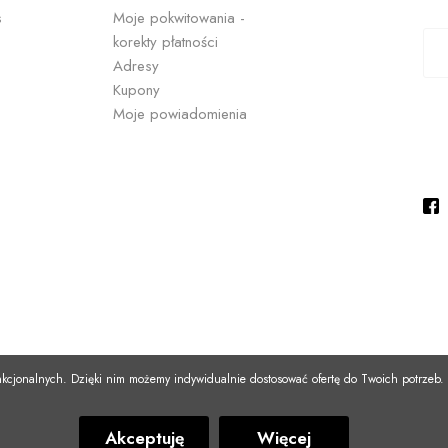
s
codziennej pielęgnacji.
Moje pokwitowania -
korekty płatności
Oh! Camellia
, stawiasz na inspirację koreańską pielęgnacją, nat
Adresy
sów.
Kupony
Moje powiadomienia
unkcjonalnych. Dzięki nim możemy indywidualnie dostosować ofertę do Twoich potrzeb.
Akceptuję
Więcej