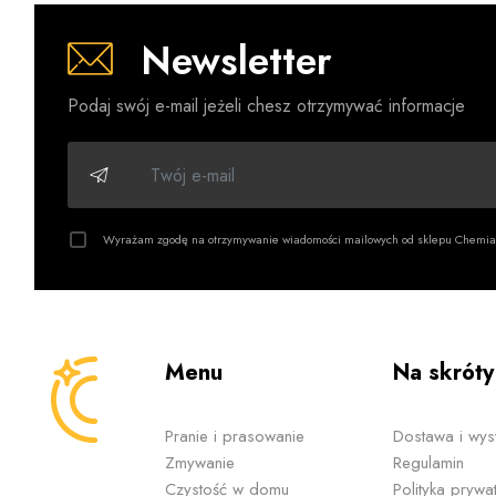
Pielęgnacja
Newsletter
Marka oferu
do pielęgna
Podaj swój e-mail jeżeli chesz otrzymywać informacje
pielęgnacyj
Dlaczego w
Inspiracj
Formuły 
Wyrażam zgodę na otrzymywanie wiadomości mailowych od sklepu Chemia
Produkty 
Wsparcie
Przyjem
Menu
Na skróty
Nowoczes
Oh! Camell
Pranie i prasowanie
Dostawa i wys
Zmywanie
Regulamin
Produkty 
Czystość w domu
Polityka prywat
receptur ko