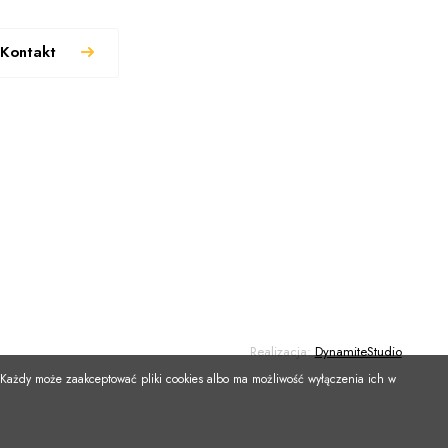
Kontakt
uralne składniki oraz kosmetyki wspierające piękny wygląd
Realizacja:
DynamiteStudio
 Każdy może zaakceptować pliki cookies albo ma możliwość wyłączenia ich w