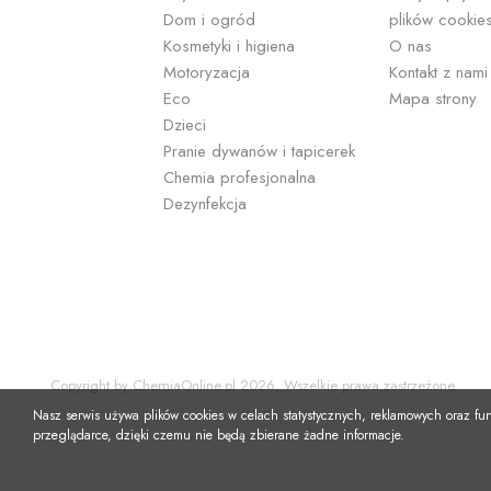
Dom i ogród
plików cookie
skutecznej 
Kosmetyki i higiena
O nas
Wybierając
Motoryzacja
Kontakt z nami
skóry i wło
Eco
Mapa strony
Dzieci
Pranie dywanów i tapicerek
Chemia profesjonalna
Dezynfekcja
Copyright by ChemiaOnline.pl 2026, Wszelkie prawa zastrzeżone
Nasz serwis używa plików cookies w celach statystycznych, reklamowych oraz f
przeglądarce, dzięki czemu nie będą zbierane żadne informacje.