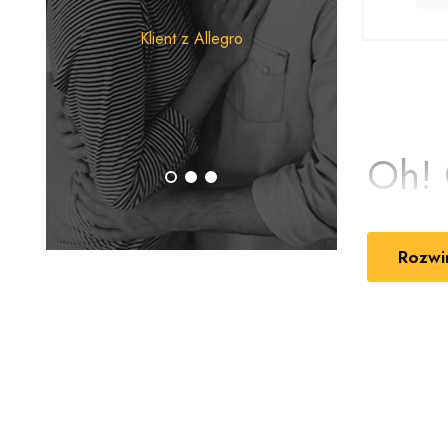
zapa
Klient z Allegro
prze
Klient 
Oh! 
mocą
Rozwi
Oh! Camel
Produkty ma
gładkość or
poszukujący
Moc oleju 
Kosmetyki
Produkty po